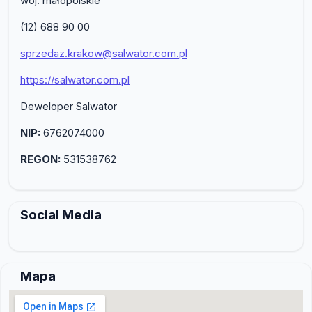
woj. małopolskie
(12) 688 90 00
sprzedaz.krakow@salwator.com.pl
https://salwator.com.pl
Deweloper Salwator
NIP:
6762074000
REGON:
531538762
Social Media
Mapa