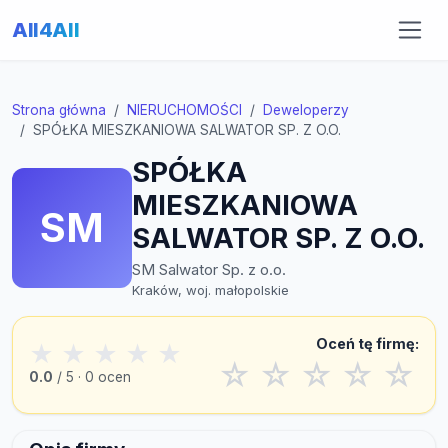
All4All
Strona główna
NIERUCHOMOŚCI
Deweloperzy
SPÓŁKA MIESZKANIOWA SALWATOR SP. Z O.O.
SPÓŁKA
MIESZKANIOWA
SM
SALWATOR SP. Z O.O.
SM Salwator Sp. z o.o.
Kraków, woj. małopolskie
Oceń tę firmę:
★
★
★
★
★
☆
☆
☆
☆
☆
0.0
/ 5 · 0 ocen