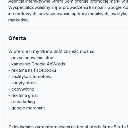
Agencja interaktywna Strefa Sem oferuje promocję marki w s
Wyspecjalizowaliśmy się w prowadzeniu kampanii Google Ad
internetowych, pozycjonowanie aplikacji mobilnych, analityk
marketing.
Oferta
W ofercie firmy Strefa SEM znaleźć można:
- pozycjonowanie stron
- kampanie Google AdWords
- reklama na Facebooku
- analityka internetowa
- audyty stron
- copywriting
- reklama gmail
- remarketing
- google merchant
Z dokładniejszymi informacjami na temat oferty firmy Str