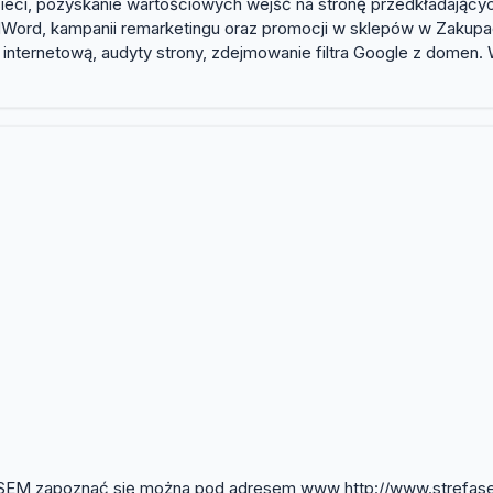
ieci, pozyskanie wartościowych wejść na stronę przedkładających
Word, kampanii remarketingu oraz promocji w sklepów w Zakupa
ę internetową, audyty strony, zdejmowanie filtra Google z domen
efa SEM zapoznać się można pod adresem www http://www.strefas