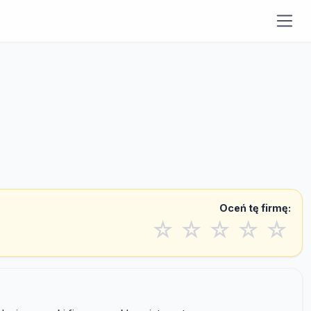
Oceń tę firmę:
☆
☆
☆
☆
☆