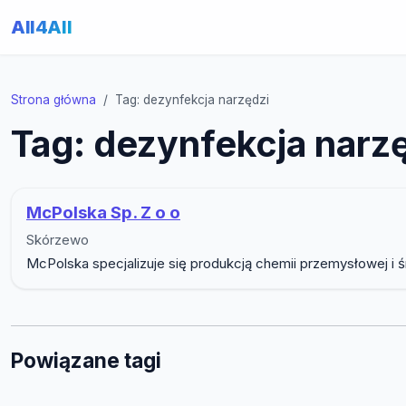
All4All
Strona główna
Tag: dezynfekcja narzędzi
Tag: dezynfekcja narz
McPolska Sp. Z o o
Skórzewo
McPolska specjalizuje się produkcją chemii przemysłowej i ś
Powiązane tagi