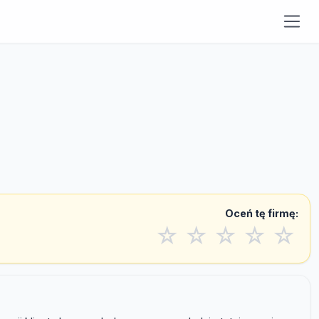
Oceń tę firmę:
☆
☆
☆
☆
☆