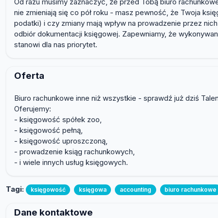
Od razu musimy zaznaczyć, że przed Tobą biuro rachunkowe, k
nie zmieniają się co pół roku - masz pewność, że Twoja księg
podatki) i czy zmiany mają wpływ na prowadzenie przez nich
odbiór dokumentacji księgowej. Zapewniamy, że wykonywane
stanowi dla nas priorytet.
Oferta
Biuro rachunkowe inne niż wszystkie - sprawdź już dziś Tal
Oferujemy:
- księgowość spółek zoo,
- księgowość pełną,
- księgowość uproszczoną,
- prowadzenie ksiąg rachunkowych,
- i wiele innych usług księgowych.
Tagi:
księgowość
księgowa
accounting
biuro rachunkowe
Dane kontaktowe