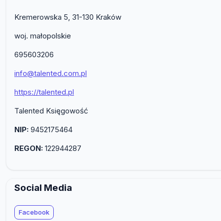
Kremerowska 5, 31-130 Kraków
woj. małopolskie
695603206
info@talented.com.pl
https://talented.pl
Talented Księgowość
NIP:
9452175464
REGON:
122944287
Social Media
Facebook