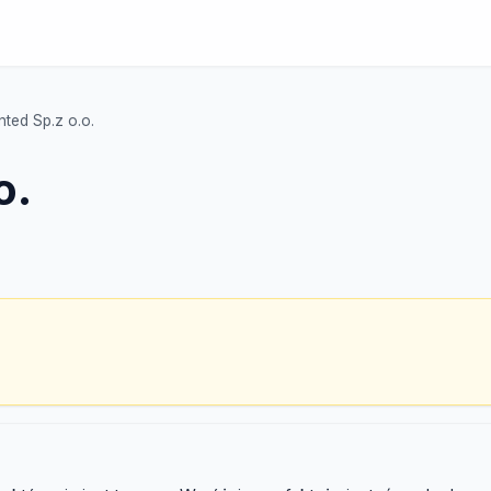
nted Sp.z o.o.
o.