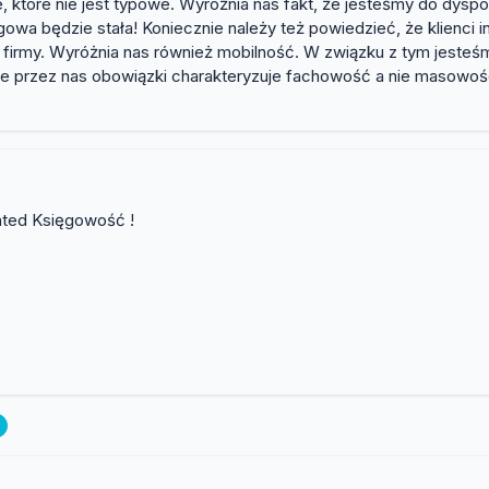
tóre nie jest typowe. Wyróżnia nas fakt, że jesteśmy do dyspozy
owa będzie stała! Koniecznie należy też powiedzieć, że klienci i
 firmy. Wyróżnia nas również mobilność. W związku z tym jesteś
 przez nas obowiązki charakteryzuje fachowość a nie masowość
ented Księgowość !