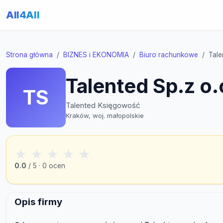
All4All
Strona główna
BIZNES i EKONOMIA
Biuro rachunkowe
Tale
Talented Sp.z o.
TS
Talented Księgowość
Kraków, woj. małopolskie
★
★
★
★
★
0.0
/ 5 · 0 ocen
Opis firmy