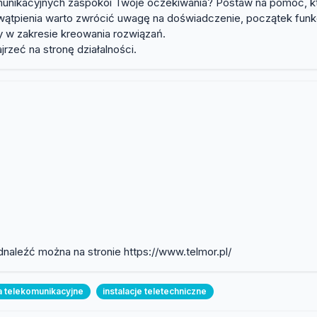
omunikacyjnych zaspokoi Twoje oczekiwania? Postaw na pomoc, k
ątpienia warto zwrócić uwagę na doświadczenie, początek funkcj
 w zakresie kreowania rozwiązań.
jrzeć na stronę działalności.
dnaleźć można na stronie https://www.telmor.pl/
a telekomunikacyjne
instalacje teletechniczne