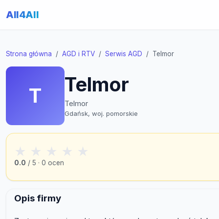
All4All
Strona główna
AGD i RTV
Serwis AGD
Telmor
Telmor
T
Telmor
Gdańsk, woj. pomorskie
★
★
★
★
★
0.0
/ 5 · 0 ocen
Opis firmy