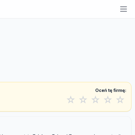
Oceń tę firmę:
☆
☆
☆
☆
☆