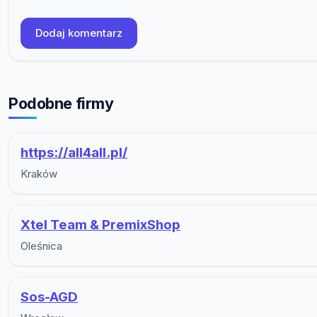
Dodaj komentarz
Podobne firmy
https://all4all.pl/
Kraków
Xtel Team & PremixShop
Oleśnica
Sos-AGD