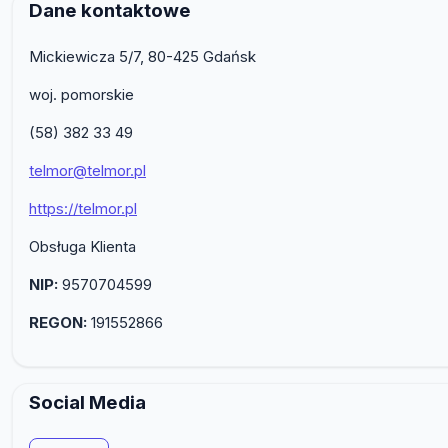
Dane kontaktowe
Mickiewicza 5/7, 80-425 Gdańsk
woj. pomorskie
(58) 382 33 49
telmor@telmor.pl
https://telmor.pl
Obsługa Klienta
NIP:
9570704599
REGON:
191552866
Social Media