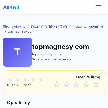
All4All
Strona główna
SKLEPY INTERNETOWE
Prezenty i upominki
topmagnesy.com
topmagnesy.com
T
topmagnesy.com
Serock, woj. mazowieckie
Oceń tę firmę:
★
★
★
★
★
☆
☆
☆
☆
☆
0.0
/ 5 · 0 ocen
Opis firmy