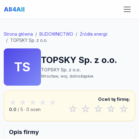
All4All
Strona główna
BUDOWNICTWO
Źródła energii
TOPSKY Sp. z o.o.
TOPSKY Sp. z o.o.
TS
TOPSKY Sp. z o.o.
Wrocław, woj. dolnośląskie
Oceń tę firmę:
★
★
★
★
★
☆
☆
☆
☆
☆
0.0
/ 5 · 0 ocen
Opis firmy