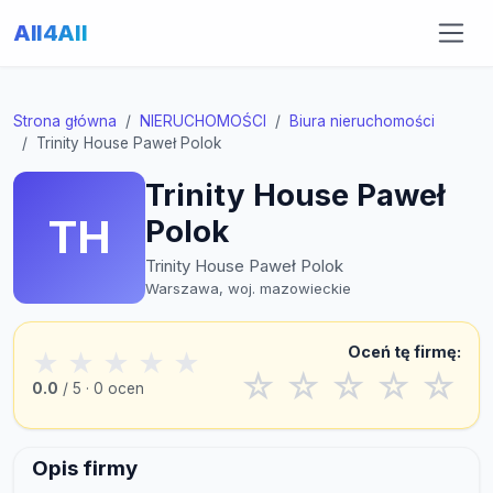
All4All
Strona główna
NIERUCHOMOŚCI
Biura nieruchomości
Trinity House Paweł Polok
Trinity House Paweł
TH
Polok
Trinity House Paweł Polok
Warszawa, woj. mazowieckie
Oceń tę firmę:
★
★
★
★
★
☆
☆
☆
☆
☆
0.0
/ 5 · 0 ocen
Opis firmy