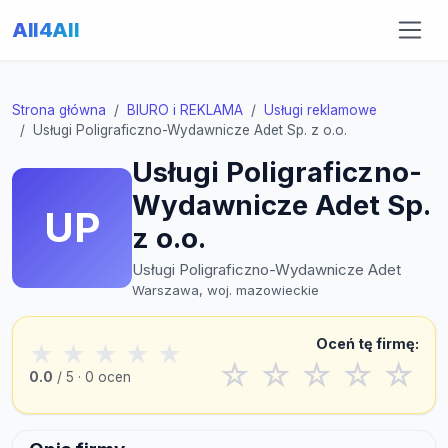
All4All
Strona główna
BIURO i REKLAMA
Usługi reklamowe
Usługi Poligraficzno-Wydawnicze Adet Sp. z o.o.
Usługi Poligraficzno-
Wydawnicze Adet Sp.
UP
z o.o.
Usługi Poligraficzno-Wydawnicze Adet
Warszawa, woj. mazowieckie
Oceń tę firmę:
★
★
★
★
★
☆
☆
☆
☆
☆
0.0
/ 5 · 0 ocen