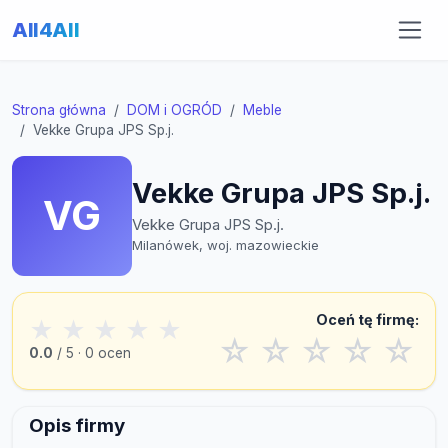
All4All
Strona główna
DOM i OGRÓD
Meble
Vekke Grupa JPS Sp.j.
Vekke Grupa JPS Sp.j.
VG
Vekke Grupa JPS Sp.j.
Milanówek, woj. mazowieckie
Oceń tę firmę:
★
★
★
★
★
☆
☆
☆
☆
☆
0.0
/ 5 · 0 ocen
Opis firmy