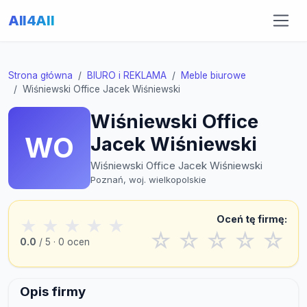
All4All
Strona główna
BIURO i REKLAMA
Meble biurowe
Wiśniewski Office Jacek Wiśniewski
Wiśniewski Office
WO
Jacek Wiśniewski
Wiśniewski Office Jacek Wiśniewski
Poznań, woj. wielkopolskie
Oceń tę firmę:
★
★
★
★
★
☆
☆
☆
☆
☆
0.0
/ 5 · 0 ocen
Opis firmy