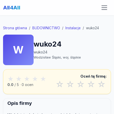
All4All
Strona główna
BUDOWNICTWO
Instalacje
wuko24
wuko24
W
wuko24
Wodzisław Śląski, woj. śląskie
Oceń tę firmę:
★
★
★
★
★
☆
☆
☆
☆
☆
0.0
/ 5 · 0 ocen
Opis firmy