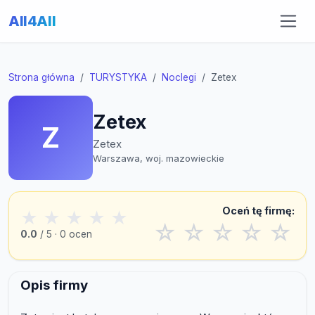
All4All
Strona główna
TURYSTYKA
Noclegi
Zetex
Zetex
Z
Zetex
Warszawa, woj. mazowieckie
Oceń tę firmę:
★
★
★
★
★
☆
☆
☆
☆
☆
0.0
/ 5 · 0 ocen
Opis firmy