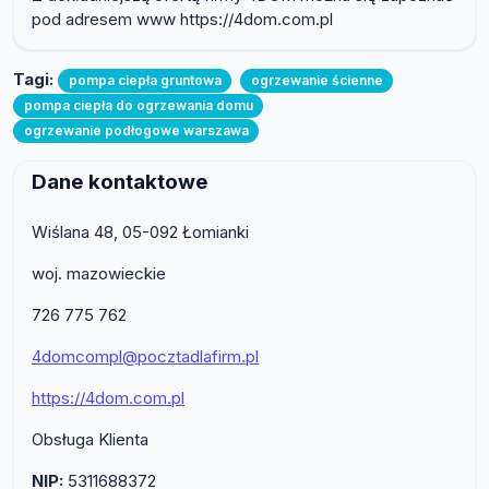
pod adresem www https://4dom.com.pl
Tagi:
pompa ciepła gruntowa
ogrzewanie ścienne
pompa ciepła do ogrzewania domu
ogrzewanie podłogowe warszawa
Dane kontaktowe
Wiślana 48, 05-092 Łomianki
woj. mazowieckie
726 775 762
4domcompl@pocztadlafirm.pl
https://4dom.com.pl
Obsługa Klienta
NIP:
5311688372