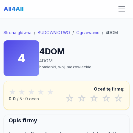
All4All
Strona główna
BUDOWNICTWO
Ogrzewanie
4DOM
4DOM
4
4DOM
Łomianki, woj. mazowieckie
Oceń tę firmę:
★
★
★
★
★
☆
☆
☆
☆
☆
0.0
/ 5 · 0 ocen
Opis firmy