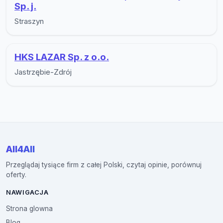
Sp. j.
Straszyn
HKS LAZAR Sp. z o.o.
Jastrzębie-Zdrój
All4All
Przeglądaj tysiące firm z całej Polski, czytaj opinie, porównuj
oferty.
NAWIGACJA
Strona glowna
Blog