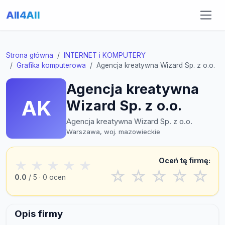
All4All
Strona główna
INTERNET i KOMPUTERY
Grafika komputerowa
Agencja kreatywna Wizard Sp. z o.o.
Agencja kreatywna
AK
Wizard Sp. z o.o.
Agencja kreatywna Wizard Sp. z o.o.
Warszawa, woj. mazowieckie
Oceń tę firmę:
★
★
★
★
★
☆
☆
☆
☆
☆
0.0
/ 5 · 0 ocen
Opis firmy