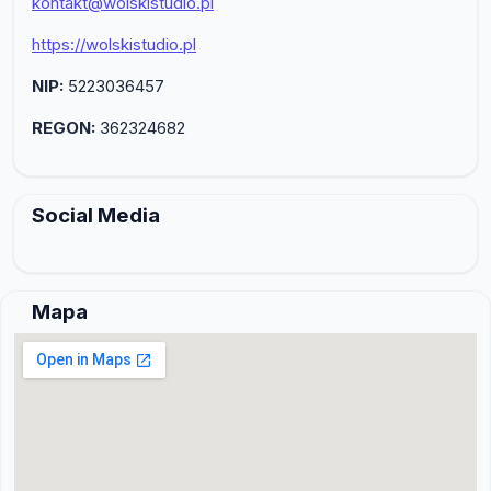
kontakt@wolskistudio.pl
https://wolskistudio.pl
NIP:
5223036457
REGON:
362324682
Social Media
Mapa