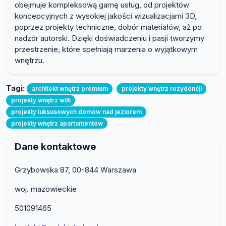
obejmuje kompleksową gamę usług, od projektów
koncepcyjnych z wysokiej jakości wizualizacjami 3D,
poprzez projekty techniczne, dobór materiałów, aż po
nadzór autorski. Dzięki doświadczeniu i pasji tworzymy
przestrzenie, które spełniają marzenia o wyjątkowym
wnętrzu.
Tagi:
architekt wnętrz premium
projekty wnętrz rezydencji
projekty wnętrz willi
projekty luksusowych domów nad jeziorem
projekty wnętrz apartamentów
Dane kontaktowe
Grzybowska 87, 00-844 Warszawa
woj. mazowieckie
501091465