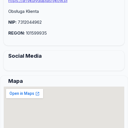
https://artykulydlaplastykow.pl
Obsługa Klienta
NIP:
7312044962
REGON:
101599935
Social Media
Mapa