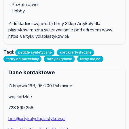
- Pozłotnictwo
- Hobby
Z dokładniejszą ofertą firmy Sklep Artykuły dla
plastyków można się zaznajomić pod adresem www
https://artykulydlaplastykow.pl/
Tagi:
pędzle syntetyczne
kredki artystyczne
farby do porcelany
farby akrylowe
farby olejne
Dane kontaktowe
Zdrojowa 16B, 95-200 Pabianice
woj. łódzkie
728 899 258
bok@artykulydlaplastykow.pl