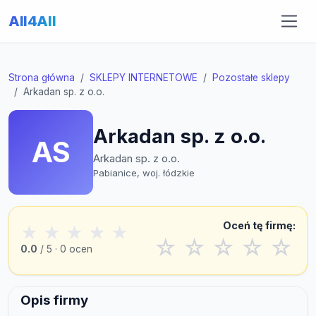
All4All
Strona główna
SKLEPY INTERNETOWE
Pozostałe sklepy
Arkadan sp. z o.o.
Arkadan sp. z o.o.
AS
Arkadan sp. z o.o.
Pabianice, woj. łódzkie
Oceń tę firmę:
★
★
★
★
★
☆
☆
☆
☆
☆
0.0
/ 5 · 0 ocen
Opis firmy