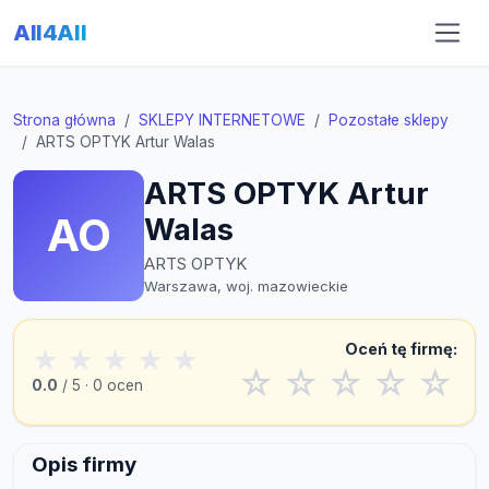
All4All
Strona główna
SKLEPY INTERNETOWE
Pozostałe sklepy
ARTS OPTYK Artur Walas
ARTS OPTYK Artur
AO
Walas
ARTS OPTYK
Warszawa, woj. mazowieckie
Oceń tę firmę:
★
★
★
★
★
☆
☆
☆
☆
☆
0.0
/ 5 · 0 ocen
Opis firmy