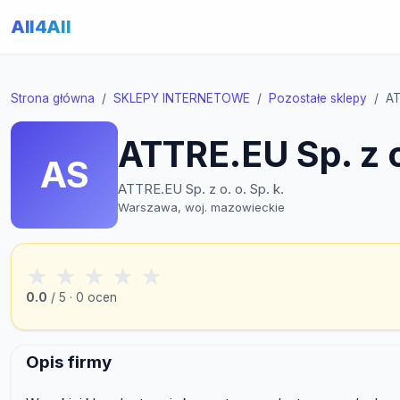
All4All
Strona główna
SKLEPY INTERNETOWE
Pozostałe sklepy
AT
ATTRE.EU Sp. z o.
AS
ATTRE.EU Sp. z o. o. Sp. k.
Warszawa, woj. mazowieckie
★
★
★
★
★
0.0
/ 5 · 0 ocen
Opis firmy