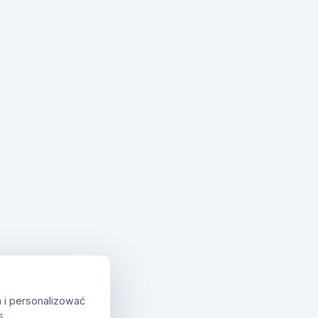
 i personalizować
s
.