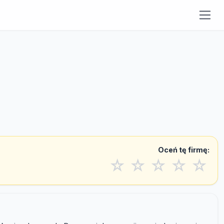
Oceń tę firmę:
☆
☆
☆
☆
☆