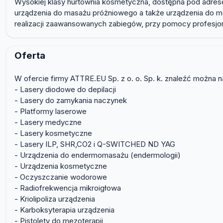
Wysokiej klasy hurtownia kosmetyczna, dostępna pod adrese
urządzenia do masażu próżniowego a także urządzenia do 
realizacji zaawansowanych zabiegów, przy pomocy profesjona
Oferta
W ofercie firmy ATTRE.EU Sp. z o. o. Sp. k. znaleźć można n
- Lasery diodowe do depilacji
- Lasery do zamykania naczynek
- Platformy laserowe
- Lasery medyczne
- Lasery kosmetyczne
- Lasery ILP, SHR,CO2 i Q-SWITCHED ND YAG
- Urządzenia do endermomasażu (endermologii)
- Urządzenia kosmetyczne
- Oczyszczanie wodorowe
- Radiofrekwencja mikroigłowa
- Kriolipoliza urządzenia
- Karboksyterapia urządzenia
- Pistolety do mezoterapii