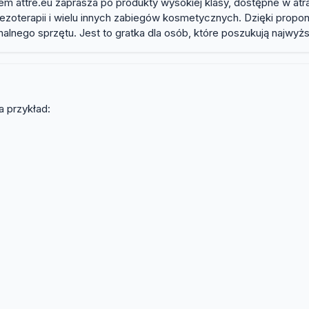
m attre.eu zaprasza po produkty wysokiej klasy, dostępne w atr
mezoterapii i wielu innych zabiegów kosmetycznych. Dzięki p
lnego sprzętu. Jest to gratka dla osób, które poszukują najwyżs
a przykład: