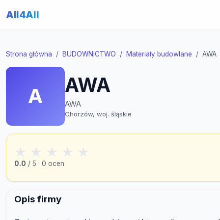
All4All
Strona główna
BUDOWNICTWO
Materiały budowlane
AWA
AWA
A
AWA
Chorzów, woj. śląskie
★
★
★
★
★
0.0
/ 5 · 0 ocen
Opis firmy