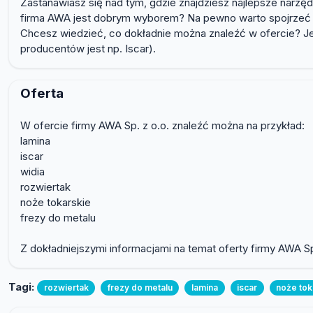
Zastanawiasz się nad tym, gdzie znajdziesz najlepsze narzę
firma AWA jest dobrym wyborem? Na pewno warto spojrzeć na
Chcesz wiedzieć, co dokładnie można znaleźć w ofercie? Jeś
producentów jest np. Iscar).
Oferta
W ofercie firmy AWA Sp. z o.o. znaleźć można na przykład:
lamina
iscar
widia
rozwiertak
noże tokarskie
frezy do metalu
Z dokładniejszymi informacjami na temat oferty firmy AWA S
Tagi:
rozwiertak
frezy do metalu
lamina
iscar
noże tok