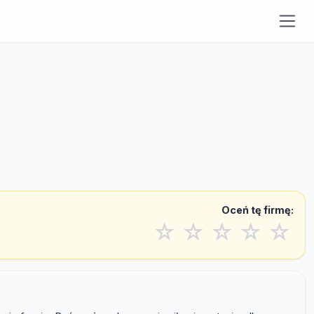
Oceń tę firmę:
☆
☆
☆
☆
☆