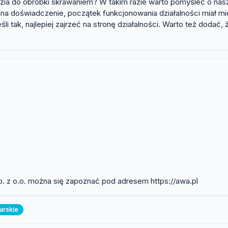
dzia do obróbki skrawaniem? W takim razie warto pomyśleć o nasz
 doświadczenie, początek funkcjonowania działalności miał mie
li tak, najlepiej zajrzeć na stronę działalności. Warto też dod
p. z o.o. można się zapoznać pod adresem https://awa.pl
arskie