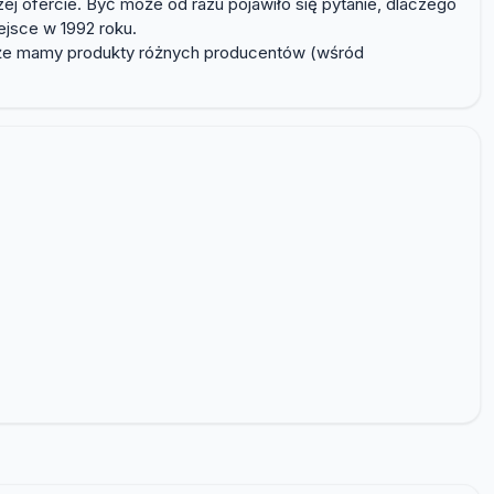
ej ofercie. Być może od razu pojawiło się pytanie, dlaczego
jsce w 1992 roku.
ać, że mamy produkty różnych producentów (wśród