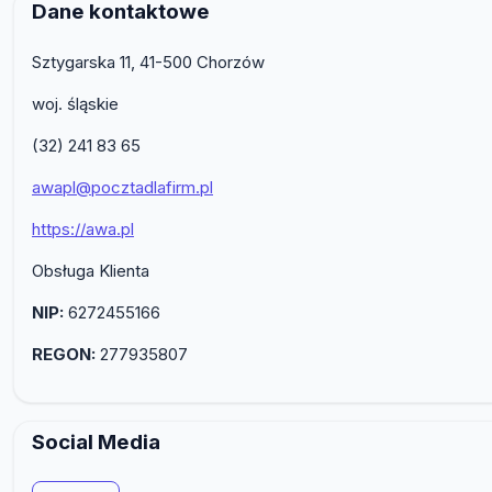
Dane kontaktowe
Sztygarska 11, 41-500 Chorzów
woj. śląskie
(32) 241 83 65
awapl@pocztadlafirm.pl
https://awa.pl
Obsługa Klienta
NIP:
6272455166
REGON:
277935807
Social Media