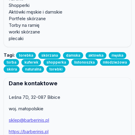
Shopperki
Aktówki męskie i damskie
Portfele skórzane
Torby na ramię
worki skórzane
plecaki
Tagi:
torebka
skórzana
damska
aktówka
męska
torba
kuferek
shopperka
listonoszka
młodzieżowa
skóra
naturalna
torebki
Dane kontaktowe
Leśna 7D, 32-087 Bibice
woj. małopolskie
sklep@barberinis.pl
https://barberinis.pl