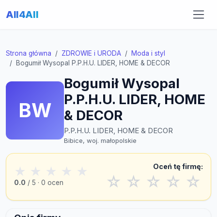
All4All
Strona główna
ZDROWIE i URODA
Moda i styl
Bogumił Wysopal P.P.H.U. LIDER, HOME & DECOR
Bogumił Wysopal
P.P.H.U. LIDER, HOME
BW
& DECOR
P.P.H.U. LIDER, HOME & DECOR
Bibice, woj. małopolskie
Oceń tę firmę:
★
★
★
★
★
☆
☆
☆
☆
☆
0.0
/ 5 · 0 ocen