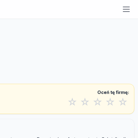
Oceń tę firmę:
☆
☆
☆
☆
☆