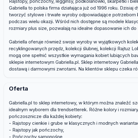
Rajstopy, pończochy, legginsy, podkolanówki, skarpetki i biel
Gabriella to polska firma działająca już od 1996 roku. Dzis
tworzyć stylowe i trwałe wyroby odpowiadające potrzebom k
podczas wielu okazji. Wśród nich dostępne są modele klasyc
rozmiary plus size, pozwalają na idealne dopasowanie ich do 
Gabriella oferuje również swoje wyroby w wyjątkowych kolek
recyklingowanych przędz, kolekcji ślubnej, kolekcji Rajtuz
mogą one spełnić wszystkie wymagania kobiet lubiących bawi
sklepie internetowym Gabriella.pl. Sklep internetowy Gabrie
dostawą i darmowymi zwrotami. Na klientów sklepu czeka rów
Oferta
Gabriella.pl to sklep internetowy, w którym można znaleźć 
idealnym wyborem dla trendsetterek. Różne kolory i rozmiar
pończosznicze dla każdej kobiety:
- Rajstopy cienkie i grube w klasycznych i modnych warianta
- Rajstopy jak pończochy,
- Pończochy samonośne,