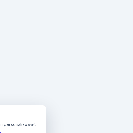
 i personalizować
s
.