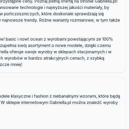
rzystępne ceny. Poznaj pełną ofertę na stronie Gabriella.pl!
nsowane technologie i najwyższej jakości materiały, by
ów pończoszniczych, które doskonale sprawdzają się
 w najnowsze trendy. Różne warianty rozmiarowe, w tym także
now! basic i now! ocean z wyrobami powstającymi ze 100%
e uzupełnia swój asortyment o nowe modele, dzięki czemu
ella oferuje swoje wyroby w sklepach stacjonarnych i w
nnych wyrobów w bardzo atrakcyjnych cenach, z szybką
zcze mniej!
dele klasyczne i fashion z niebanalnymi wzorami, które będą
! W sklepie internetowym Gabriella.pl można znaleźć wyroby