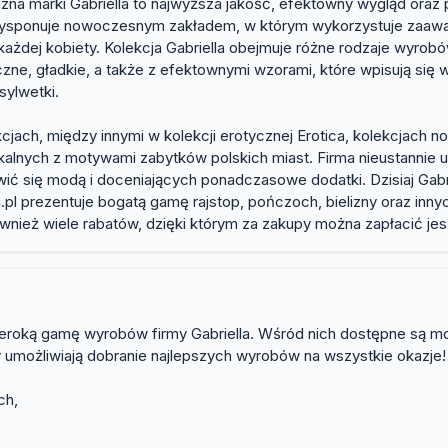
izna marki Gabriella to najwyższa jakość, efektowny wygląd oraz p
iaj dysponuje nowoczesnym zakładem, w którym wykorzystuje zaawa
ażdej kobiety. Kolekcja Gabriella obejmuje różne rodzaje wyrob
zne, gładkie, a także z efektownymi wzorami, które wpisują się
sylwetki.
cjach, między innymi w kolekcji erotycznej Erotica, kolekcjach 
 Lokalnych z motywami zabytków polskich miast. Firma nieustanni
ć się modą i doceniających ponadczasowe dodatki. Dzisiaj Gabri
lla.pl prezentuje bogatą gamę rajstop, pończoch, bielizny oraz i
nież wiele rabatów, dzięki którym za zakupy można zapłacić jes
szeroką gamę wyrobów firmy Gabriella. Wśród nich dostępne są mo
y umożliwiają dobranie najlepszych wyrobów na wszystkie okazje
ch,