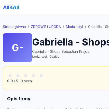
All4All
Strona główna
ZDROWIE i URODA
Moda i styl
Gabriella - S
Gabriella - Shop
G-
Gabriella - Shops Sebastian Krajda
Łódź, woj. łódzkie
★
★
★
★
★
0.0
/ 5 · 0 ocen
Opis firmy