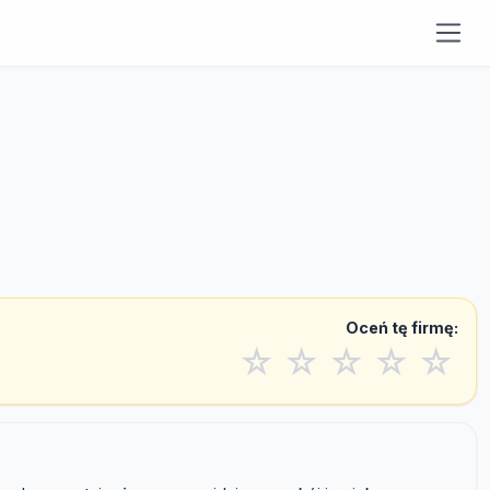
Oceń tę firmę:
☆
☆
☆
☆
☆