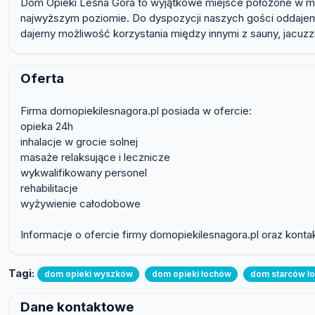
Dom Opieki Leśna Góra to wyjątkowe miejsce położone w malo
najwyższym poziomie. Do dyspozycji naszych gości oddajemy
dajemy możliwość korzystania między innymi z sauny, jacuzzi
Oferta
Firma domopiekilesnagora.pl posiada w ofercie:
opieka 24h
inhalacje w grocie solnej
masaże relaksujące i lecznicze
wykwalifikowany personel
rehabilitacje
wyżywienie całodobowe
Informacje o ofercie firmy domopiekilesnagora.pl oraz konta
Tagi:
dom opieki wyszków
dom opieki łochów
dom starców ł
Dane kontaktowe