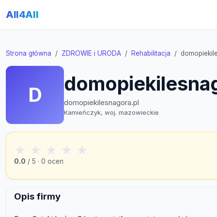
All4All
Strona główna
ZDROWIE i URODA
Rehabilitacja
domopiekil
domopiekilesnag
D
domopiekilesnagora.pl
Kamieńczyk, woj. mazowieckie
★
★
★
★
★
0.0
/ 5 · 0 ocen
Opis firmy