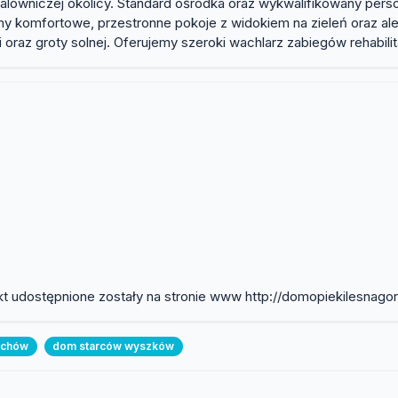
wniczej okolicy. Standard ośrodka oraz wykwalifikowany persone
 komfortowe, przestronne pokoje z widokiem na zieleń oraz ale
 oraz groty solnej. Oferujemy szeroki wachlarz zabiegów rehabil
kt udostępnione zostały na stronie www http://domopiekilesnagor
ochów
dom starców wyszków