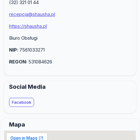
(32) 321 01 44
recepcja@shausha.pl
https://shausha.pl
Biuro Obsługi
NIP:
7561033271
REGON:
531084626
Social Media
Facebook
Mapa