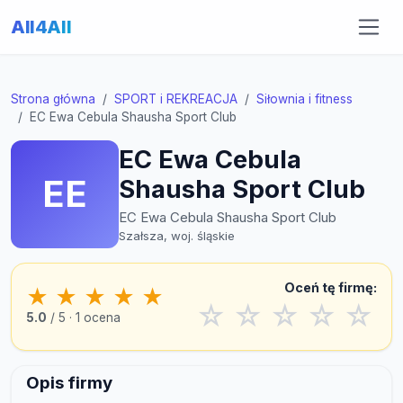
All4All
Strona główna
SPORT i REKREACJA
Siłownia i fitness
EC Ewa Cebula Shausha Sport Club
EC Ewa Cebula
EE
Shausha Sport Club
EC Ewa Cebula Shausha Sport Club
Szałsza, woj. śląskie
Oceń tę firmę:
★
★
★
★
★
☆
☆
☆
☆
☆
5.0
/ 5 · 1 ocena
Opis firmy