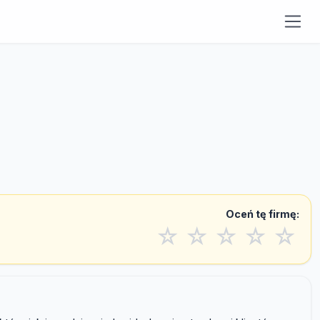
Oceń tę firmę:
☆
☆
☆
☆
☆