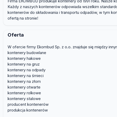
Firma EKOMBUD produkuje kontenery od 1991 roku. Nasze kon
Każdy z naszych kontenerów odpowiada wszelkim standardom
kontenerów do składowania i transportu odpadów, w tym kon
ofertą na stronie!
Oferta
W ofercie firmy Ekombud Sp. z o.o. znajduje się między inny
kontenery budowlane
kontenery hakowe
kontenery na gruz
kontenery na odpady
kontenery na śmieci
kontenery na złom
kontenery otwarte
kontenery rolkowe
kontenery stalowe
producent kontenerów
produkcja kontenerów