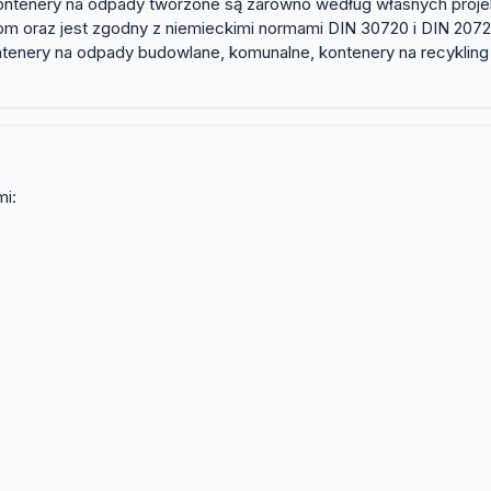
tenery na odpady tworzone są zarówno według własnych projektó
 oraz jest zgodny z niemieckimi normami DIN 30720 i DIN 20722
tenery na odpady budowlane, komunalne, kontenery na recykling
mi: