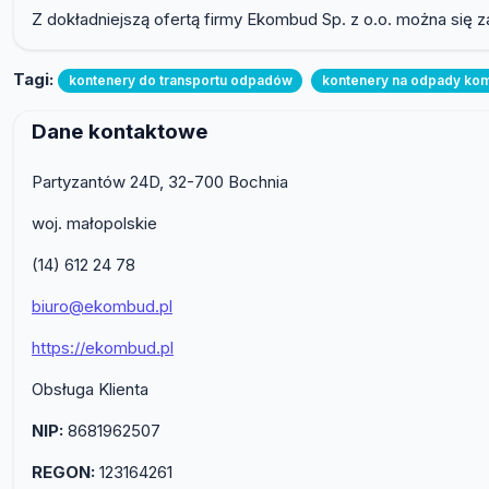
Z dokładniejszą ofertą firmy Ekombud Sp. z o.o. można się
Tagi:
kontenery do transportu odpadów
kontenery na odpady ko
Dane kontaktowe
Partyzantów 24D, 32-700 Bochnia
woj. małopolskie
(14) 612 24 78
biuro@ekombud.pl
https://ekombud.pl
Obsługa Klienta
NIP:
8681962507
REGON:
123164261