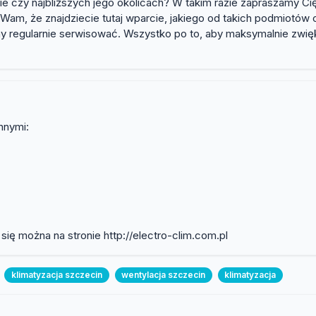
nie czy najbliższych jego okolicach? W takim razie zapraszamy Ci
y Wam, że znajdziecie tutaj wparcie, jakiego od takich podmiot
y regularnie serwisować. Wszystko po to, aby maksymalnie zwię
nnymi:
się można na stronie http://electro-clim.com.pl
klimatyzacja szczecin
wentylacja szczecin
klimatyzacja