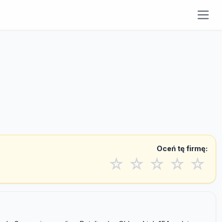
Oceń tę firmę:
☆
☆
☆
☆
☆