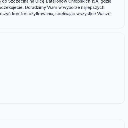
ę do Szczecina na ulicę Batalionów Chłopskich 15A, gdzie
ów oczekujecie. Doradzimy Wam w wyborze najlepszych
kszyć komfort użytkowania, spełniając wszystkie Wasze