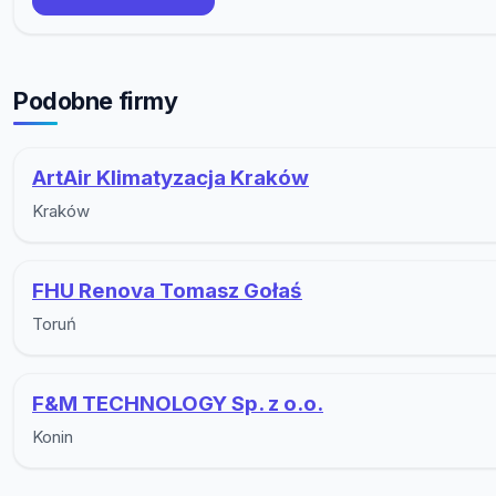
Podobne firmy
ArtAir Klimatyzacja Kraków
Kraków
FHU Renova Tomasz Gołaś
Toruń
F&M TECHNOLOGY Sp. z o.o.
Konin