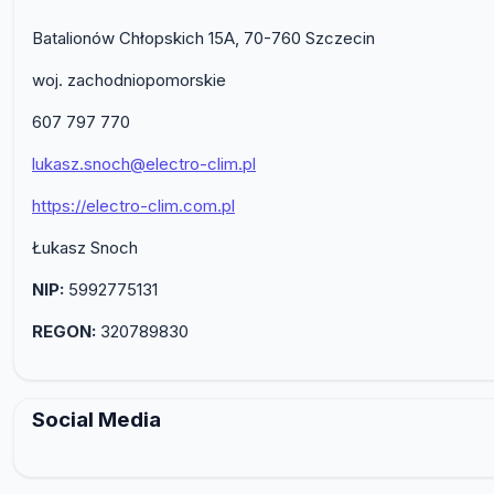
Batalionów Chłopskich 15A, 70-760 Szczecin
woj. zachodniopomorskie
607 797 770
lukasz.snoch@electro-clim.pl
https://electro-clim.com.pl
Łukasz Snoch
NIP:
5992775131
REGON:
320789830
Social Media