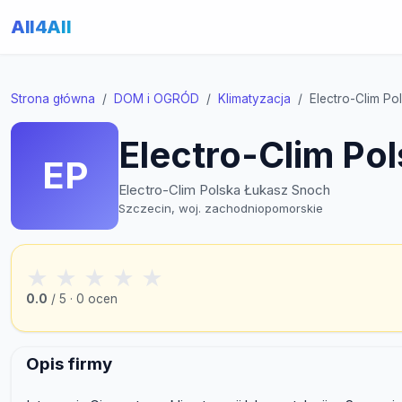
All4All
Strona główna
DOM i OGRÓD
Klimatyzacja
Electro-Clim P
Electro-Clim Po
EP
Electro-Clim Polska Łukasz Snoch
Szczecin, woj. zachodniopomorskie
★
★
★
★
★
0.0
/ 5 · 0 ocen
Opis firmy