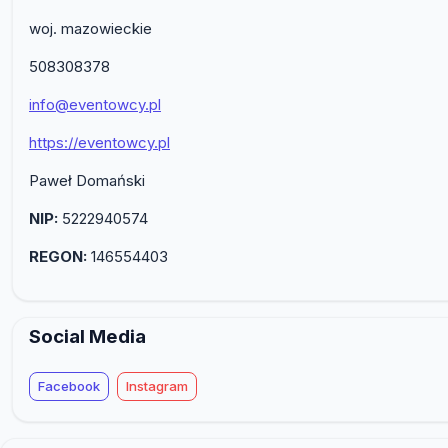
woj. mazowieckie
508308378
info@eventowcy.pl
https://eventowcy.pl
Paweł Domański
NIP:
5222940574
REGON:
146554403
Social Media
Facebook
Instagram