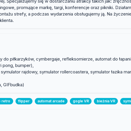
Specjalizujemy się w dostarczaniu atrakcji takich jak: zręcznośc
ngowe, promujące markę, targi, konferencje oraz pikniki. Działa
ntażu strefy, a podczas wydarzenia obsługujemy ją. Na życzeni
lienta.
ły do piłkarzyków, cymbergaje, refleksomierze, automat do łapan
ari pong, bumper),
 symulator rajdowy, symulator rollercoastera, symulator łazika mar
a, GIFbudka)
e retro
flipper
automat arcade
gogle VR
bieżnia VR
symu