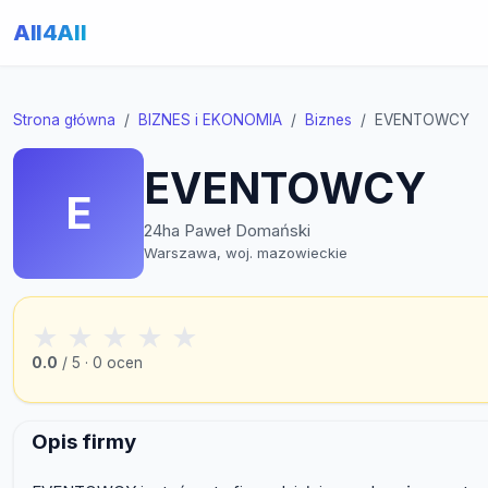
All4All
Strona główna
BIZNES i EKONOMIA
Biznes
EVENTOWCY
EVENTOWCY
E
24ha Paweł Domański
Warszawa, woj. mazowieckie
★
★
★
★
★
0.0
/ 5 · 0 ocen
Opis firmy