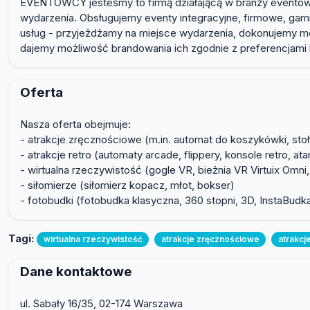
EVENTOWCY jesteśmy to firmą działającą w branży eventowej. 
wydarzenia. Obsługujemy eventy integracyjne, firmowe, gami
usług - przyjeżdżamy na miejsce wydarzenia, dokonujemy mo
dajemy możliwość brandowania ich zgodnie z preferencjami k
Oferta
Nasza oferta obejmuje:
- atrakcje zręcznościowe (m.in. automat do koszykówki, sto
- atrakcje retro (automaty arcade, flippery, konsole retro, at
- wirtualna rzeczywistość (gogle VR, bieżnia VR Virtuix Omni,
- siłomierze (siłomierz kopacz, młot, bokser)
- fotobudki (fotobudka klasyczna, 360 stopni, 3D, InstaBudk
Tagi:
wirtualna rzeczywistość
atrakcje zręcznościowe
atrakcj
Dane kontaktowe
ul. Sabały 16/35, 02-174 Warszawa