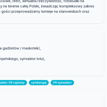
iowe, retro, wirtualna rzeczywistość, fotobudki na
my na terenie całej Polski, świadcząc kompleksowy zakres
e gości przeprowadzamy turnieje na stanowiskach oraz
ia gadżetów / maskotek),
sjańskiego, symulator lotu),
lator VR rajdowy
cymbergaj
VR symulator