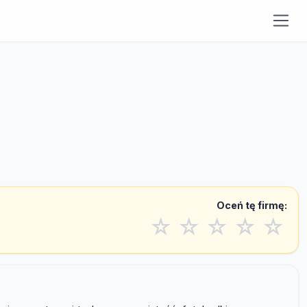
Oceń tę firmę:
☆
☆
☆
☆
☆