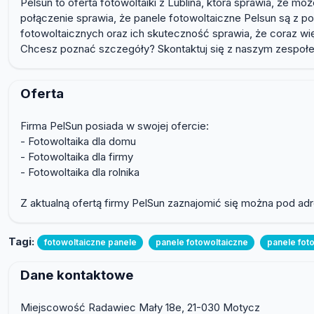
Pelsun to oferta fotowoltaiki z Lublina, która sprawia, że 
połączenie sprawia, że panele fotowoltaiczne Pelsun są z p
fotowoltaicznych oraz ich skuteczność sprawia, że coraz w
Chcesz poznać szczegóły? Skontaktuj się z naszym zespoł
Oferta
Firma PelSun posiada w swojej ofercie:
- Fotowoltaika dla domu
- Fotowoltaika dla firmy
- Fotowoltaika dla rolnika
Z aktualną ofertą firmy PelSun zaznajomić się można pod adr
Tagi:
fotowoltaiczne panele
panele fotowoltaiczne
panele foto
Dane kontaktowe
Miejscowość Radawiec Mały 18e, 21-030 Motycz