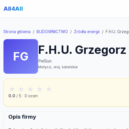
All4All
Strona główna
BUDOWNICTWO
Źródła energii
F.H.U. Grzeg
F.H.U. Grzegorz
FG
PelSun
Motycz, woj. lubelskie
★
★
★
★
★
0.0
/ 5 · 0 ocen
Opis firmy