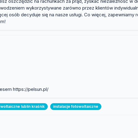
możesz oszczędzić na rachunkach za prąd, zyskać niezależność w d
owodzeniem wykorzystywane zarówno przez klientów indywidualnych
ięcej osób decyduje się na nasze usługi. Co więcej, zapewniamy
em!
esem https://pelsun.pl/
woltaiczne lublin kraśnik
instalacje fotowoltaiczne