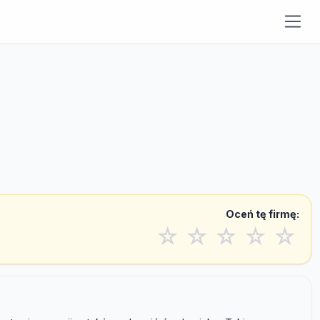
Oceń tę firmę:
☆
☆
☆
☆
☆