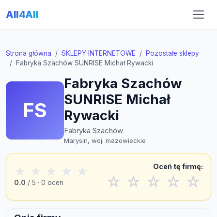
All4All
Strona główna
SKLEPY INTERNETOWE
Pozostałe sklepy
Fabryka Szachów SUNRISE Michał Rywacki
Fabryka Szachów
SUNRISE Michał
FS
Rywacki
Fabryka Szachów
Marysin, woj. mazowieckie
Oceń tę firmę:
★
★
★
★
★
☆
☆
☆
☆
☆
0.0
/ 5 · 0 ocen