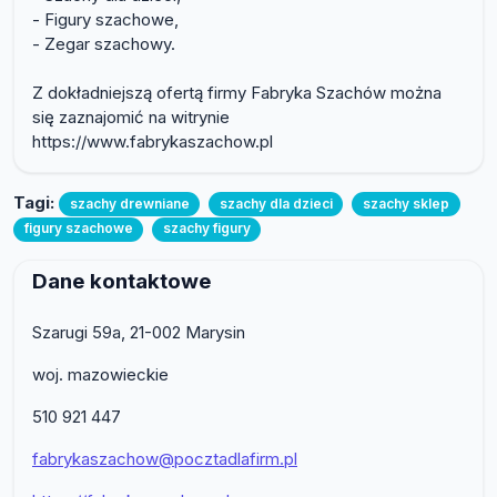
- Figury szachowe,
- Zegar szachowy.
Z dokładniejszą ofertą firmy Fabryka Szachów można
się zaznajomić na witrynie
https://www.fabrykaszachow.pl
Tagi:
szachy drewniane
szachy dla dzieci
szachy sklep
figury szachowe
szachy figury
Dane kontaktowe
Szarugi 59a, 21-002 Marysin
woj. mazowieckie
510 921 447
fabrykaszachow@pocztadlafirm.pl