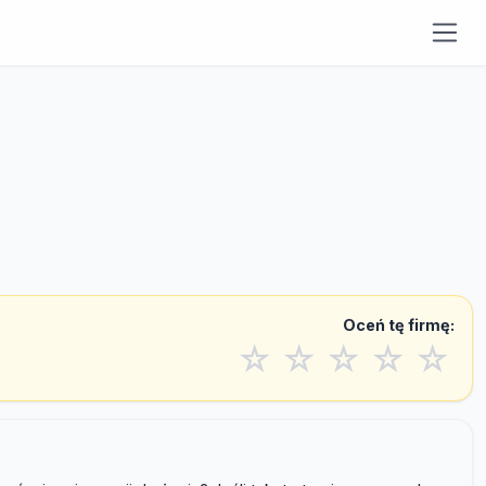
Oceń tę firmę:
☆
☆
☆
☆
☆