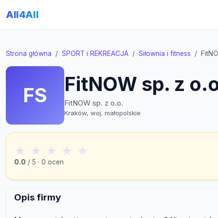
All4All
Strona główna
SPORT i REKREACJA
Siłownia i fitness
FitNO
FitNOW sp. z o.o
FS
FitNOW sp. z o.o.
Kraków, woj. małopolskie
★
★
★
★
★
0.0
/ 5 · 0 ocen
Opis firmy