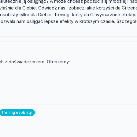
kutecznie ją osiągnąć? A może chcesz poczuć się młodziej i nabrać
ie dla Ciebie. Odwiedź nas i zobacz jakie korzyści da Ci trener 
 osobisty tylko dla Ciebie. Trening, który da Ci wymarzone efe
ozwala nam osiągać lepsze efekty w krótszym czasie. Szczegółow
ych z doświadczeniem. Oferujemy:
trening osobisty