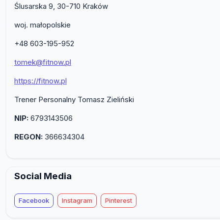
Ślusarska 9, 30-710 Kraków
woj. małopolskie
+48 603-195-952
tomek@fitnow.pl
https://fitnow.pl
Trener Personalny Tomasz Zieliński
NIP:
6793143506
REGON:
366634304
Social Media
Facebook
Instagram
Pinterest