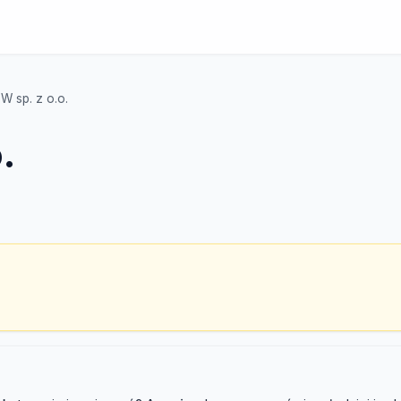
W sp. z o.o.
.