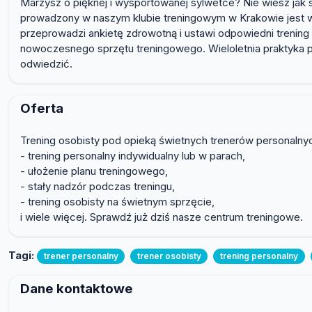
Marzysz o pięknej i wysportowanej sylwetce? Nie wiesz jak s
prowadzony w naszym klubie treningowym w Krakowie jest właśn
przeprowadzi ankietę zdrowotną i ustawi odpowiedni trening
nowoczesnego sprzętu treningowego. Wieloletnia praktyka p
odwiedzić.
Oferta
Trening osobisty pod opieką świetnych trenerów personaln
- trening personalny indywidualny lub w parach,
- ułożenie planu treningowego,
- stały nadzór podczas treningu,
- trening osobisty na świetnym sprzęcie,
i wiele więcej. Sprawdź już dziś nasze centrum treningowe.
Tagi:
trener personalny
trener osobisty
trening personalny
Dane kontaktowe