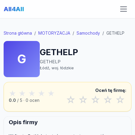
All4All
Strona główna
MOTORYZACJA
Samochody
GETHELP
GETHELP
G
GETHELP
Łódź, woj. łódzkie
Oceń tę firmę:
★
★
★
★
★
☆
☆
☆
☆
☆
0.0
/ 5 · 0 ocen
Opis firmy