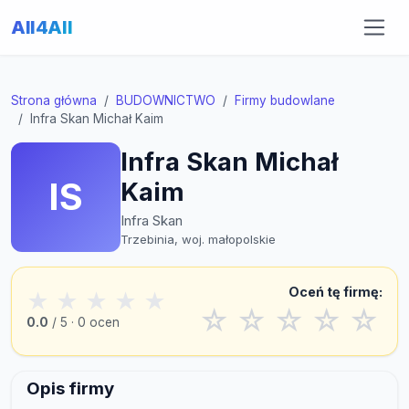
All4All
Strona główna
BUDOWNICTWO
Firmy budowlane
Infra Skan Michał Kaim
Infra Skan Michał
IS
Kaim
Infra Skan
Trzebinia, woj. małopolskie
Oceń tę firmę:
★
★
★
★
★
☆
☆
☆
☆
☆
0.0
/ 5 · 0 ocen
Opis firmy