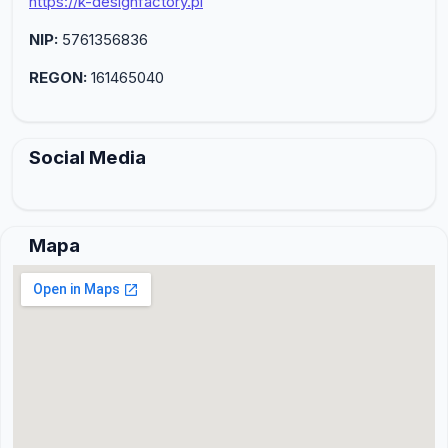
https://k-designfactory.pl
NIP:
5761356836
REGON:
161465040
Social Media
Mapa