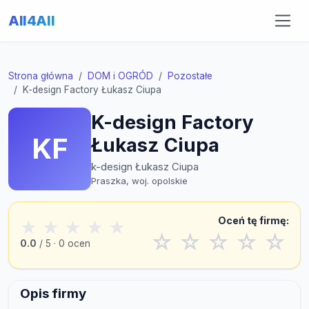
All4All
Strona główna
DOM i OGRÓD
Pozostałe
K-design Factory Łukasz Ciupa
K-design Factory
KF
Łukasz Ciupa
k-design Łukasz Ciupa
Praszka, woj. opolskie
Oceń tę firmę:
★
★
★
★
★
☆
☆
☆
☆
☆
0.0
/ 5 · 0 ocen
Opis firmy