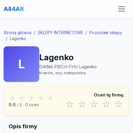
All4All
Strona główna
SKLEPY INTERNETOWE
Pozostałe sklepy
Lagenko
Lagenko
L
DIANA PIECH FHU Lagenko
Kraków, woj. małopolskie
Oceń tę firmę:
★
★
★
★
★
☆
☆
☆
☆
☆
0.0
/ 5 · 0 ocen
Opis firmy