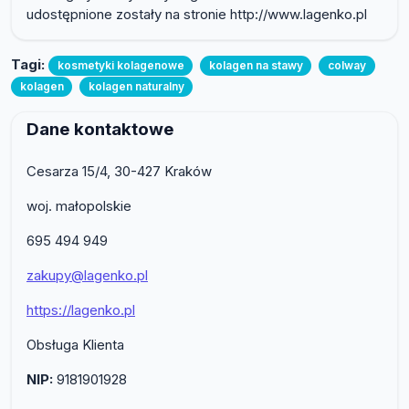
udostępnione zostały na stronie http://www.lagenko.pl
Tagi:
kosmetyki kolagenowe
kolagen na stawy
colway
kolagen
kolagen naturalny
Dane kontaktowe
Cesarza 15/4, 30-427 Kraków
woj. małopolskie
695 494 949
zakupy@lagenko.pl
https://lagenko.pl
Obsługa Klienta
NIP:
9181901928