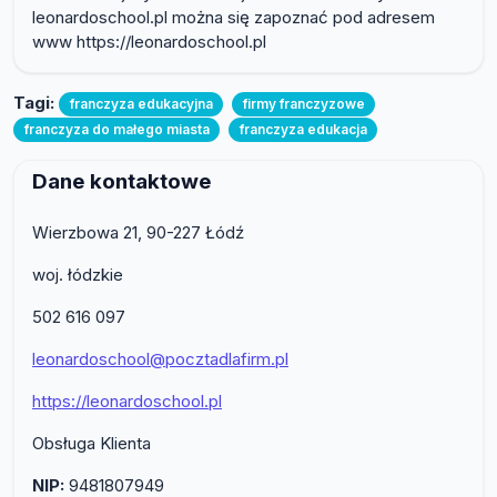
leonardoschool.pl można się zapoznać pod adresem
www https://leonardoschool.pl
Tagi:
franczyza edukacyjna
firmy franczyzowe
franczyza do małego miasta
franczyza edukacja
Dane kontaktowe
Wierzbowa 21, 90-227 Łódź
woj. łódzkie
502 616 097
leonardoschool@pocztadlafirm.pl
https://leonardoschool.pl
Obsługa Klienta
NIP:
9481807949