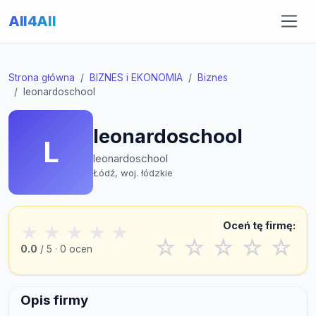
All4All
Strona główna
BIZNES i EKONOMIA
Biznes
leonardoschool
leonardoschool
L
leonardoschool
Łódź, woj. łódzkie
Oceń tę firmę:
★
★
★
★
★
☆
☆
☆
☆
☆
0.0
/ 5 · 0 ocen
Opis firmy