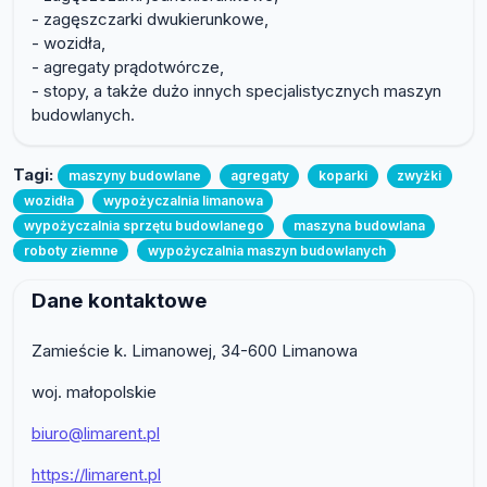
- zagęszczarki dwukierunkowe,
- wozidła,
- agregaty prądotwórcze,
- stopy, a także dużo innych specjalistycznych maszyn
budowlanych.
Tagi:
maszyny budowlane
agregaty
koparki
zwyżki
wozidła
wypożyczalnia limanowa
wypożyczalnia sprzętu budowlanego
maszyna budowlana
roboty ziemne
wypożyczalnia maszyn budowlanych
Dane kontaktowe
Zamieście k. Limanowej, 34-600 Limanowa
woj. małopolskie
biuro@limarent.pl
https://limarent.pl