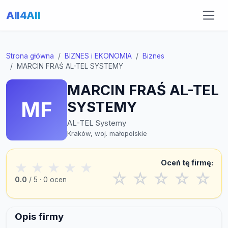
All4All
Strona główna
BIZNES i EKONOMIA
Biznes
MARCIN FRAŚ AL-TEL SYSTEMY
MARCIN FRAŚ AL-TEL
MF
SYSTEMY
AL-TEL Systemy
Kraków, woj. małopolskie
Oceń tę firmę:
★
★
★
★
★
☆
☆
☆
☆
☆
0.0
/ 5 · 0 ocen
Opis firmy