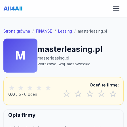
All4All
Strona główna
FINANSE
Leasing
masterleasing.pl
masterleasing.pl
M
masterleasing.pl
Warszawa, woj. mazowieckie
Oceń tę firmę:
★
★
★
★
★
☆
☆
☆
☆
☆
0.0
/ 5 · 0 ocen
Opis firmy