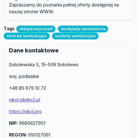
Zapraszamy do poznania pełnej oferty dostępnej na
naszej stronie WWW.
Tagi:
rekuperacja koszt
wentylacja mechaniczna
centrale wentylacyjne
systemy wentylacyjne
Dane kontaktowe
Sobolewska 5, 15-509 Sobolewo
woj. podlaskie
+48 85 676 10 72
nikol.nik@o2.pl
https://nikol.pro
NIP:
9660627951
REGON:
050127061