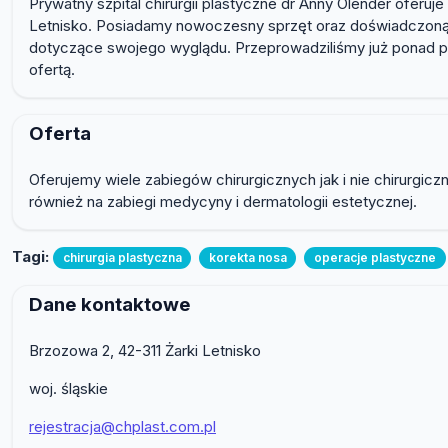
Prywatny szpital chirurgii plastyczne dr Anny Olender oferuj
Letnisko. Posiadamy nowoczesny sprzęt oraz doświadczoną 
dotyczące swojego wyglądu. Przeprowadziliśmy już ponad p
ofertą.
Oferta
Oferujemy wiele zabiegów chirurgicznych jak i nie chirurgic
również na zabiegi medycyny i dermatologii estetycznej.
Tagi:
chirurgia plastyczna
korekta nosa
operacje plastyczne
Dane kontaktowe
Brzozowa 2, 42-311 Żarki Letnisko
woj. śląskie
rejestracja@chplast.com.pl