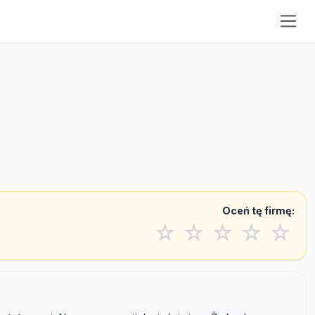
Oceń tę firmę:
☆
☆
☆
☆
☆