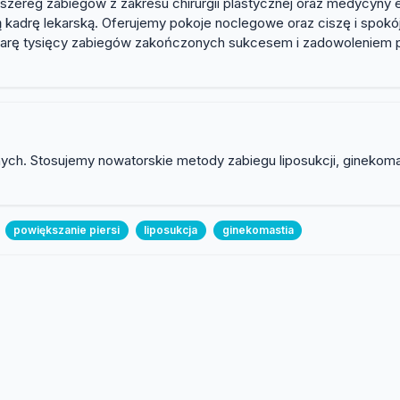
e szereg zabiegów z zakresu chirurgii plastycznej oraz medycyny 
kadrę lekarską. Oferujemy pokoje noclegowe oraz ciszę i spo
arę tysięcy zabiegów zakończonych sukcesem i zadowoleniem pa
znych. Stosujemy nowatorskie metody zabiegu liposukcji, ginekoma
powiększanie piersi
liposukcja
ginekomastia