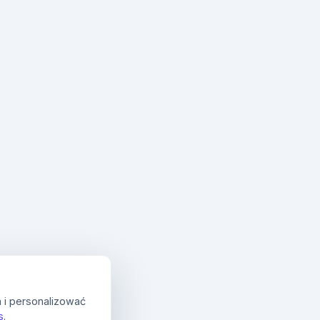
 i personalizować
s
.