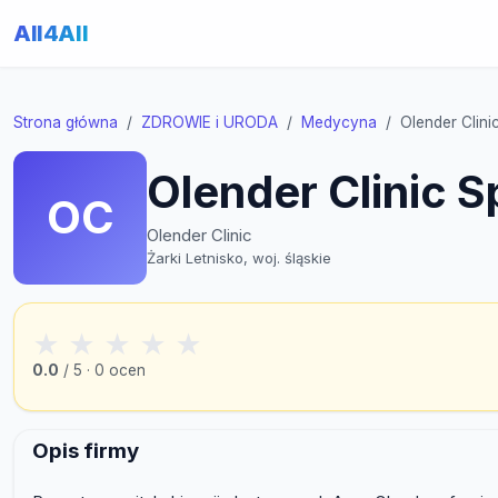
All4All
Strona główna
ZDROWIE i URODA
Medycyna
Olender Clinic
Olender Clinic S
OC
Olender Clinic
Żarki Letnisko, woj. śląskie
★
★
★
★
★
0.0
/ 5 · 0 ocen
Opis firmy