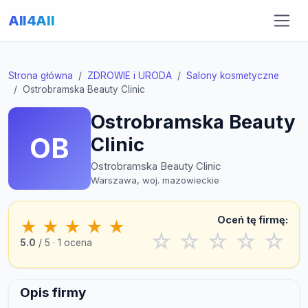
All4All
Strona główna
ZDROWIE i URODA
Salony kosmetyczne
Ostrobramska Beauty Clinic
Ostrobramska Beauty
OB
Clinic
Ostrobramska Beauty Clinic
Warszawa, woj. mazowieckie
Oceń tę firmę:
★
★
★
★
★
☆
☆
☆
☆
☆
5.0
/ 5 · 1 ocena
Opis firmy