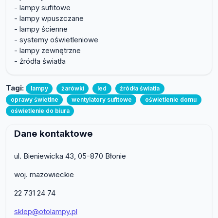
- lampy sufitowe
- lampy wpuszczane
- lampy ścienne
- systemy oświetleniowe
- lampy zewnętrzne
- źródła światła
Tagi:
lampy
żarówki
led
źródła światła
oprawy świetlne
wentylatory sufitowe
oświetlenie domu
oświetlenie do biura
Dane kontaktowe
ul. Bieniewicka 43, 05-870 Błonie
woj. mazowieckie
22 731 24 74
sklep@otolampy.pl