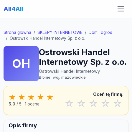
All4All
Strona główna
SKLEPY INTERNETOWE
Dom i ogród
Ostrowski Handel Internetowy Sp. z o.o.
Ostrowski Handel
OH
Internetowy Sp. z o.o.
Ostrowski Handel Internetowy
Błonie, woj. mazowieckie
Oceń tę firmę:
★
★
★
★
★
☆
☆
☆
☆
☆
5.0
/ 5 · 1 ocena
Opis firmy