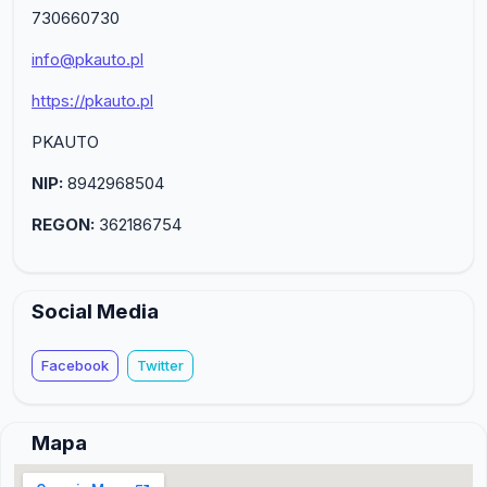
730660730
info@pkauto.pl
https://pkauto.pl
PKAUTO
NIP:
8942968504
REGON:
362186754
Social Media
Facebook
Twitter
Mapa