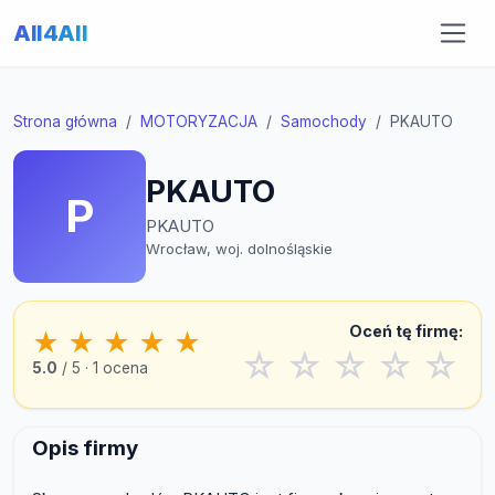
All4All
Strona główna
MOTORYZACJA
Samochody
PKAUTO
PKAUTO
P
PKAUTO
Wrocław, woj. dolnośląskie
Oceń tę firmę:
★
★
★
★
★
☆
☆
☆
☆
☆
5.0
/ 5 · 1 ocena
Opis firmy