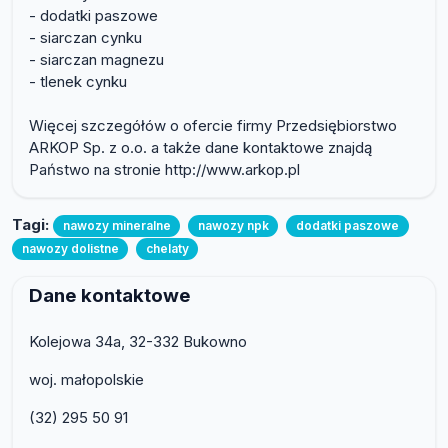
- dodatki paszowe
- siarczan cynku
- siarczan magnezu
- tlenek cynku
Więcej szczegółów o ofercie firmy Przedsiębiorstwo
ARKOP Sp. z o.o. a także dane kontaktowe znajdą
Państwo na stronie http://www.arkop.pl
Tagi:
nawozy mineralne
nawozy npk
dodatki paszowe
nawozy dolistne
chelaty
Dane kontaktowe
Kolejowa 34a, 32-332 Bukowno
woj. małopolskie
(32) 295 50 91