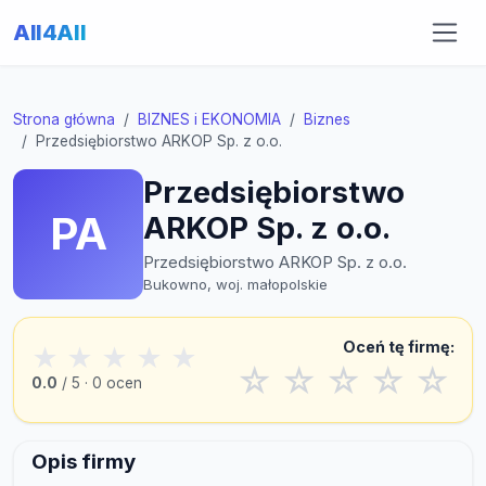
All4All
Strona główna
BIZNES i EKONOMIA
Biznes
Przedsiębiorstwo ARKOP Sp. z o.o.
Przedsiębiorstwo
PA
ARKOP Sp. z o.o.
Przedsiębiorstwo ARKOP Sp. z o.o.
Bukowno, woj. małopolskie
Oceń tę firmę:
★
★
★
★
★
☆
☆
☆
☆
☆
0.0
/ 5 · 0 ocen
Opis firmy