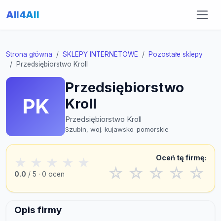
All4All
Strona główna
SKLEPY INTERNETOWE
Pozostałe sklepy
Przedsiębiorstwo Kroll
Przedsiębiorstwo
PK
Kroll
Przedsiębiorstwo Kroll
Szubin, woj. kujawsko-pomorskie
Oceń tę firmę:
★
★
★
★
★
☆
☆
☆
☆
☆
0.0
/ 5 · 0 ocen
Opis firmy