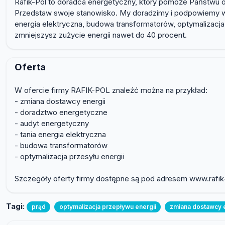
Rafik-Pol to doradca energetyczny, który pomoże Państwu os
Przedstaw swoje stanowisko. My doradzimy i podpowiemy wła
energia elektryczna, budowa transformatorów, optymalizacj
zmniejszysz zużycie energii nawet do 40 procent.
Oferta
W ofercie firmy RAFIK-POL znaleźć można na przykład:
- zmiana dostawcy energii
- doradztwo energetyczne
- audyt energetyczny
- tania energia elektryczna
- budowa transformatorów
- optymalizacja przesyłu energii
Szczegóły oferty firmy dostępne są pod adresem www.rafik-
Tagi:
prąd
optymalizacja przepływu energii
zmiana dostawcy e