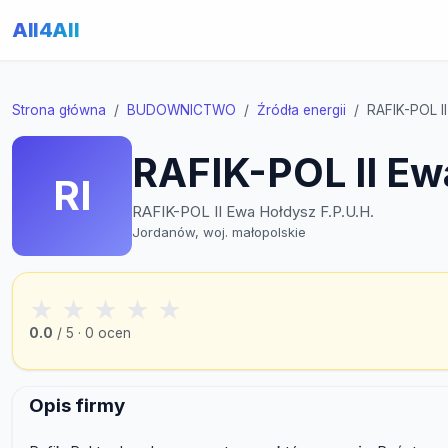
All4All
Strona główna
BUDOWNICTWO
Źródła energii
RAFIK-POL II
RAFIK-POL II Ew
RI
RAFIK-POL II Ewa Hołdysz F.P.U.H.
Jordanów, woj. małopolskie
★
★
★
★
★
0.0
/ 5 · 0 ocen
Opis firmy