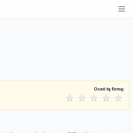
Oceń tę firmę:
☆
☆
☆
☆
☆