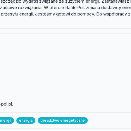
zczędzić wydatki związane ze zużyciem energii. Zastanawiasz się
ściwe rozwiązania. W ofercie Rafik-Pol: zmiana dostawcy energ
a przesyłu energii. Jesteśmy gotowi do pomocy. Do współpracy 
pol.pl.
nergii
energia
doradztwo energetyczne