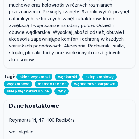
muchowe oraz kołowrotki w różnych rozmiarach i
przeznaczeniu. Przynęty i zanęty: Szeroki wybór przynęt
naturalnych, sztucznych, zanęt i atraktorów, które
zwiększą Twoje szanse na udany połów. Odzież i
obuwie wędkarskie: Wysokiej jakości odzież, obuwie i
akcesoria zapewniające komfort i ochronę w każdych
warunkach pogodowych. Akcesoria: Podbieraki, siatki,
stojaki, plecaki, torby oraz wiele innych niezbędnych
akcesoriów.
Tagi:
sklep wędkarski
wędkarski
sklep karpiowy
wędkarstwo
method feeder
wędkarstwo karpiowe
sklep wędkarski online
ryby
Dane kontaktowe
Reymonta 14, 47-400 Racibórz
woj. śląskie