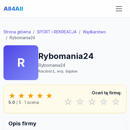
All4All
Strona główna
SPORT i REKREACJA
Wędkarstwo
Rybomania24
Rybomania24
R
Rybomania24
Racibórz, woj. śląskie
Oceń tę firmę:
★
★
★
★
★
☆
☆
☆
☆
☆
5.0
/ 5 · 1 ocena
Opis firmy