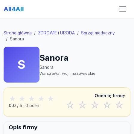
All4All
Strona główna
ZDROWIE i URODA
Sprzęt medyczny
Sanora
Sanora
S
Sanora
Warszawa, woj. mazowieckie
Oceń tę firmę:
★
★
★
★
★
☆
☆
☆
☆
☆
0.0
/ 5 · 0 ocen
Opis firmy