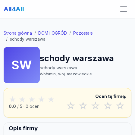
All4All
Strona główna
DOM i OGRÓD
Pozostałe
schody warszawa
schody warszawa
SW
schody warszawa
Wołomin, woj. mazowieckie
Oceń tę firmę:
★
★
★
★
★
☆
☆
☆
☆
☆
0.0
/ 5 · 0 ocen
Opis firmy