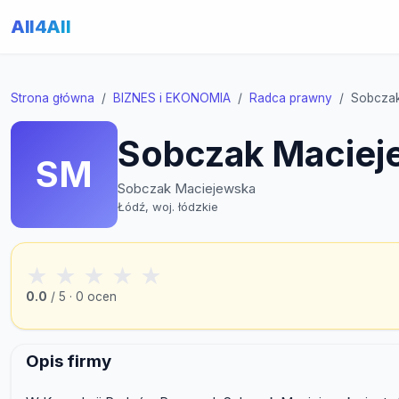
All4All
Strona główna
BIZNES i EKONOMIA
Radca prawny
Sobczak
Sobczak Maciej
SM
Sobczak Maciejewska
Łódź, woj. łódzkie
★
★
★
★
★
0.0
/ 5 · 0 ocen
Opis firmy