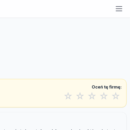
Oceń tę firmę:
☆
☆
☆
☆
☆