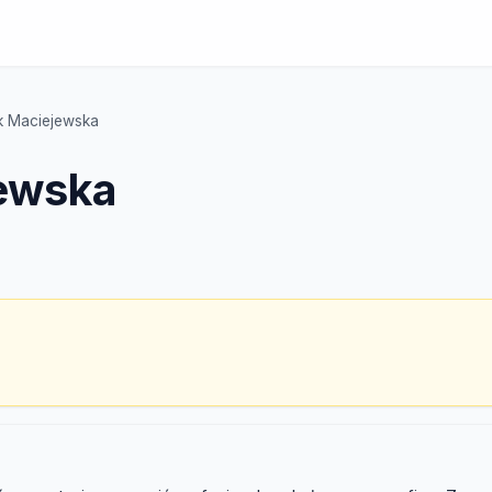
 Maciejewska
ewska