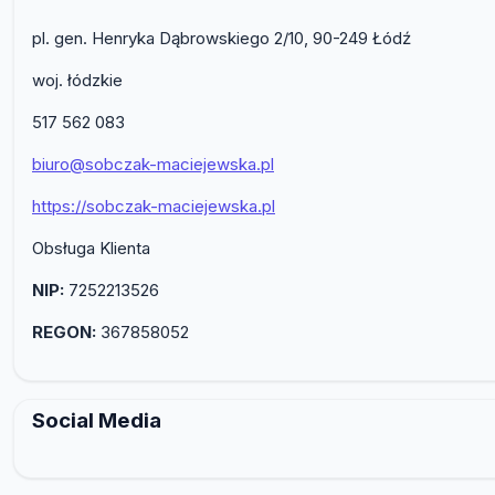
pl. gen. Henryka Dąbrowskiego 2/10, 90-249 Łódź
woj. łódzkie
517 562 083
biuro@sobczak-maciejewska.pl
https://sobczak-maciejewska.pl
Obsługa Klienta
NIP:
7252213526
REGON:
367858052
Social Media